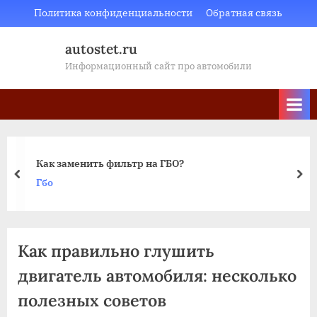
Skip
Политика конфиденциальности
Обратная связь
to
autostet.ru
content
Информационный сайт про автомобили
Как заменить фильтр на ГБО?
пред
да
Гбо
Как правильно глушить
двигатель автомобиля: несколько
полезных советов