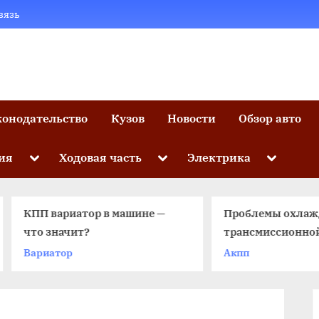
вязь
конодательство
Кузов
Новости
Обзор авто
Toggle
Toggle
Toggle
ия
Ходовая часть
Электрика
sub-
sub-
sub-
menu
menu
menu
КПП вариатор в машине —
Проблемы охлаждени
что значит?
трансмиссионной
жидкости: рабочая
Вариатор
Акпп
температура масла в 