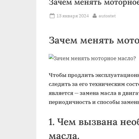
Зачем менять моторно
Posted
By
13 января 2024
autostet
on
Зачем менять мот
Чтобы продлить эксплуатационн
следить за его техническим сос
является — замена масла в двиг
периодичность и способы замены
1. Чем вызвана не
масла.