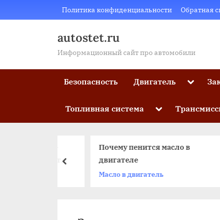
Skip
Политика конфиденциальности
Обратная с
to
content
autostet.ru
Информационный сайт про автомобили
Toggle
Безопасность
Двигатель
За
sub-
menu
Toggle
Топливная система
Трансмисс
sub-
menu
n Dragon –
Почему пенится масло в
особенности
двигателе
пред
Масло в двигатель