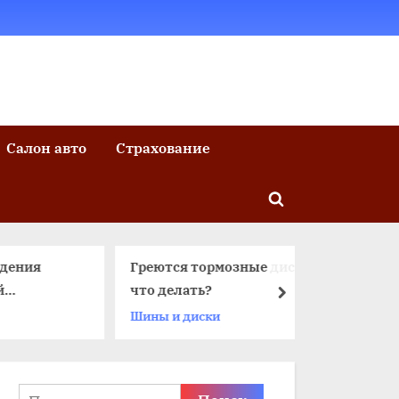
Салон авто
Страхование
Toggle
search
form
я
Греются тормозные диски —
Сколько
что делать?
двигате
далее
Шины и диски
Мкпп
АКПП
Найти: