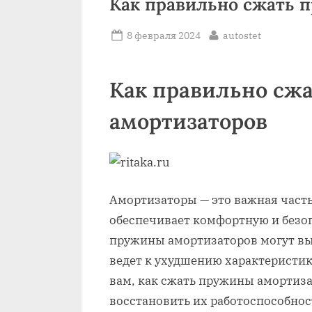
Как правильно сжать 
Posted
By
8 февраля 2024
autostet
on
Как правильно сж
амортизаторов
Амортизаторы — это важная часть
обеспечивает комфортную и безоп
пружины амортизаторов могут выт
ведет к ухудшению характеристик
вам, как сжать пружины амортиза
восстановить их работоспособнос