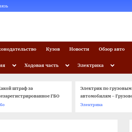
вязь
конодательство
Кузов
Новости
Обзор авто
Toggle
Toggle
Toggle
ия
Ходовая часть
Электрика
sub-
sub-
sub-
menu
menu
menu
Какой штраф за
Электрик по грузовым
незарегистрированное ГБО
автомобилям – Грузов
электрик | Выездной
бо
Электрика
автоэлектрик
круглосуточно Москва