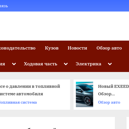
вязь
конодательство
Кузов
Новости
Обзор авто
Toggle
Toggle
Toggle
ия
Ходовая часть
Электрика
sub-
sub-
sub-
menu
menu
menu
се о давлении в топливной
Новый EXEED
системе автомобиля
Обзор
комплектаци
опливная система
Обзор авто
возможносте