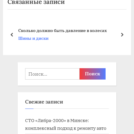
Связанные записи
записям
д
е
ы
д
д
у
у
ю
Сколько должно быть давление в колесах
щ
щ
пред
дале
Шины и диски
а
а
я
я
з
з
а
а
Найти:
п
п
и
и
с
с
Свежие записи
ь
ь
:
:
СТО «Либра-2000» в Минске:
комплексный подход к ремонту авто