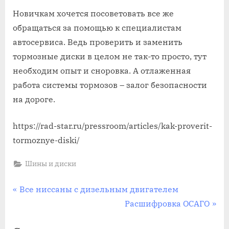
Новичкам хочется посоветовать все же
обращаться за помощью к специалистам
автосервиса. Ведь проверить и заменить
тормозные диски в целом не так-то просто, тут
необходим опыт и сноровка. А отлаженная
работа системы тормозов – залог безопасности
на дороге.
https://rad-star.ru/pressroom/articles/kak-proverit-
tormoznye-diski/
Шины и диски
Навигация
П
Все ниссаны с дизельным двигателем
р
С
Расшифровка ОСАГО
по
е
л