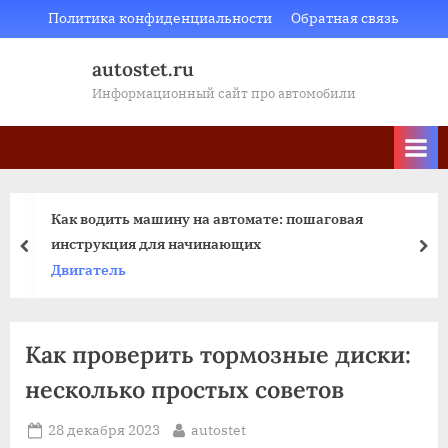
Skip
Политика конфиденциальности
Обратная связь
to
autostet.ru
content
Информационный сайт про автомобили
Как водить машину на автомате: пошаговая
инструкция для начинающих
пред
да
Двигатель
Как проверить тормозные диски:
несколько простых советов
Posted
By
28 декабря 2023
autostet