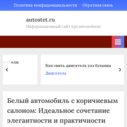
Skip
Политика конфиденциальности
Обратная связь
to
autostet.ru
content
Информационный сайт про автомобили
Как снять двигатель уаз буханка
пред
да
Двигатель
Белый автомобиль с коричневым
салоном: Идеальное сочетание
элегантности и практичности