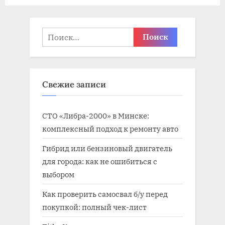
я
з
з
а
а
п
Найти:
п
и
и
с
с
ь
Свежие записи
ь
:
:
СТО «Либра-2000» в Минске:
комплексный подход к ремонту авто
Гибрид или бензиновый двигатель
для города: как не ошибиться с
выбором
Как проверить самосвал б/у перед
покупкой: полный чек-лист