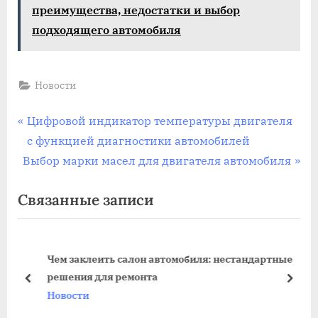
преимущества, недостатки и выбор
подходящего автомобиля
Новости
Навигация
П
Цифровой индикатор температуры двигателя
р
с функцией диагностики автомобилей
по
С
е
Выбор марки масел для двигателя автомобиля
записям
л
д
Связанные записи
е
ы
д
д
у
у
Чем заклеить салон автомобиля: нестандартные
ю
щ
решения для ремонта
щ
а
пред
дале
Новости
а
я