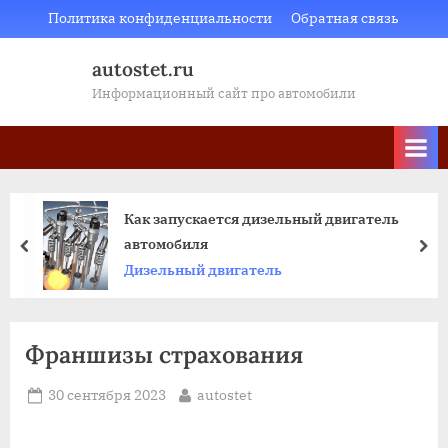
Skip
Политика конфиденциальности
Обратная связь
to
autostet.ru
content
Информационный сайт про автомобили
Как запускается дизельный двигатель
автомобиля
пред
да
Дизельный двигатель
Франшизы страхования
Posted
By
30 сентября 2023
autostet
on