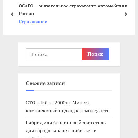
 страхование автомобиля в
Обязательное страхование 
щ
щ
ответственности (ОСАГО)
а
а
пред
дале
Страхование
я
я
з
з
а
а
п
п
Найти:
и
и
с
с
ь
ь
Свежие записи
:
:
СТО «Либра-2000» в Минске:
комплексный подход к ремонту авто
Гибрид или бензиновый двигатель
для города: как не ошибиться с