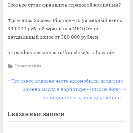
Сколько стоит франшиза страховой компании?
Франшиза Success Finance – паушальный взнос
390 000 рублей Франшиза MFO Group –
паушальный взнос от 380 000 рублей
https://businessmens.ru/franchise/strahovanie
Страхование
Навигация
П
Что такое ходовая часть автомобиля: введение
р
С
Замена масла в вариаторе «Ниссан Жук»,
по
е
л
периодичность, порядок замены
записям
д
е
Связанные записи
ы
д
д
у
у
ю