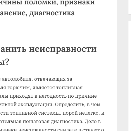
ричины поломки, признаки
ранение, диагностика
ранить неисправности
ы?
 автомобиля, отвечающих за
еля горючим, является топливная
узлы приходят в негодность по причине
ильной эксплуатации. Определить, в чем
сти топливной системы, порой нелегко, и
ательная пошаговая диагностика. Дело в
ризнаки неисправности свидетельствуют о