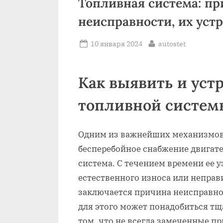
Топливная система: п
неисправности, их уст
Posted
By
10 января 2024
autostet
on
Как выявить и уст
топливной систем
Одним из важнейших механизмов
бесперебойное снабжение двигат
система. С течением времени ее 
естественного износа или неправ
заключается причина неисправно
для этого может понадобиться тщ
том, что не всегда замеченные п