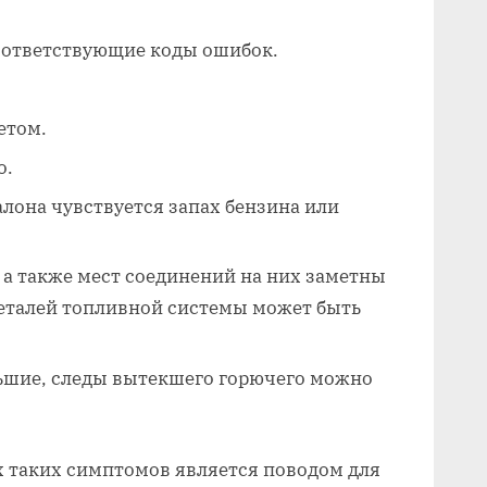
оответствующие коды ошибок.
етом.
о.
алона чувствуется запах бензина или
 а также мест соединений на них заметны
деталей топливной системы может быть
ьшие, следы вытекшего горючего можно
х таких симптомов является поводом для