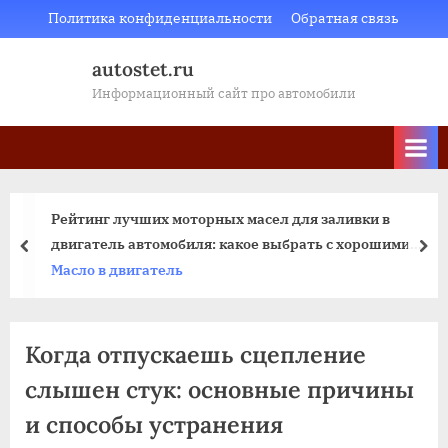
Skip
Политика конфиденциальности
Обратная связь
to
autostet.ru
content
Информационный сайт про автомобили
торных масел для заливки в
Установка ГБО на ав
иля: какое выбрать с хорошими
или метан
пред
да
ами
Гбо
Когда отпускаешь сцепление
слышен стук: основные причины
и способы устранения