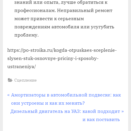
знаний или опыта, лучше обратиться к
профессионалам. Неправильный ремонт
может привести к серьезным
повреждениям автомобиля или усугубить
проблему.
https://po-stroika.ru/kogda-otpuskaes-sceplenie-
slysen-stuk-osnovnye-priciny-i-sposoby-
ustraneniya/
Сцепление
Навигация
П
Амортизаторы в автомобильной подвеске: как
р
они устроены и как их менять?
по
С
е
Дизельный двигатель на УАЗ: какой подходит
записям
л
д
и как поставить
е
ы