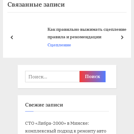
Связанные записи
д
д
у
у
ю
щ
Как правильно выжимать сцепление: основные
щ
а
правила и рекомендации
а
я
пред
дале
Сцепление
я
з
з
а
а
п
п
и
Найти:
и
с
с
ь
ь
:
Свежие записи
:
СТО «Либра-2000» в Минске:
комплексный подход к ремонту авто