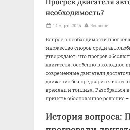
Прогрев двигателя ав
необходимость?
Posted
By
14 марта 2025
Redactor
on
Вопрос о необходимости прогрев
множество споров среди автолюби
утверждают, что прогрев абсолю
двигателя, особенно в холодное в
современные двигатели достаточ
движение без предварительного пр
времени и топлива. Разобраться в
принять обоснованное решение – 
История вопроса: 
прогревали двигат