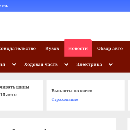
вязь
конодательство
Кузов
Новости
Обзор авто
Toggle
Toggle
Toggle
ия
Ходовая часть
Электрика
sub-
sub-
sub-
menu
menu
menu
Ремонт турбин дизе
Выплаты по каско
двигателей
Страхование
Дизельный двигатель