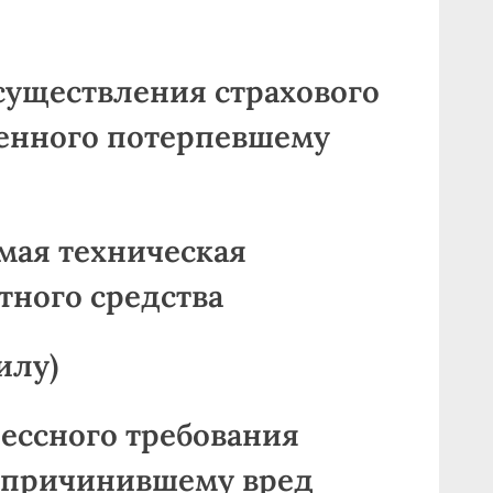
осуществления страхового
енного потерпевшему
имая техническая
тного средства
илу)
рессного требования
, причинившему вред