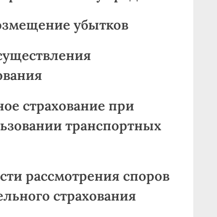
возмещение убытков
осуществления
ования
ьное страхование при
ьзовании транспортных
ности рассмотрения споров
ельного страхования