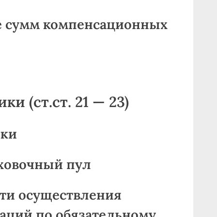
ие сумм компенсационных
ки (ст.ст. 21 — 23)
ики
аховочный пул
сти осуществления
аций по обязательному