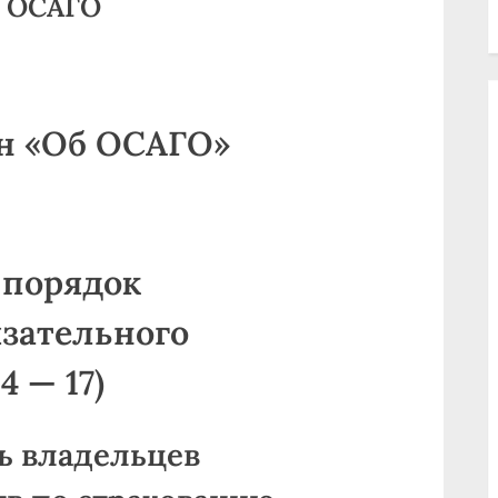
б ОСАГО
н «Об ОСАГО»
и порядок
зательного
4 — 17)
ть владельцев