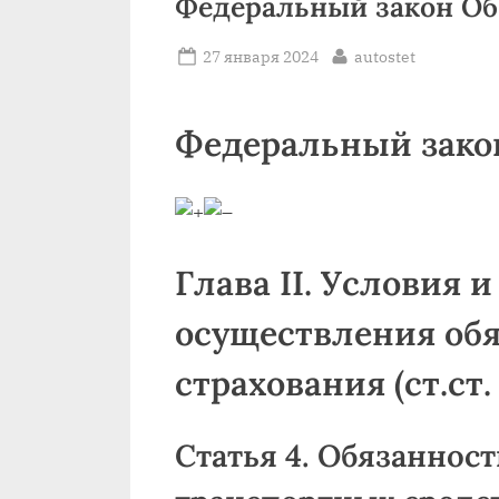
Федеральный закон О
Posted
By
27 января 2024
autostet
on
Федеральный зако
Глава II. Условия 
осуществления обя
страхования (ст.ст. 
Статья 4. Обязаннос