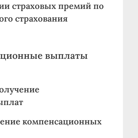
ции страховых премий по
ого страхования
сационные выплаты
получение
ыплат
вление компенсационных