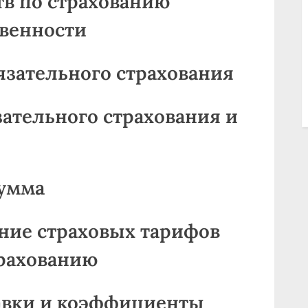
тв по страхованию
твенности
бязательного страхования
зательного страхования и
сумма
ание страховых тарифов
трахованию
тавки и коэффициенты