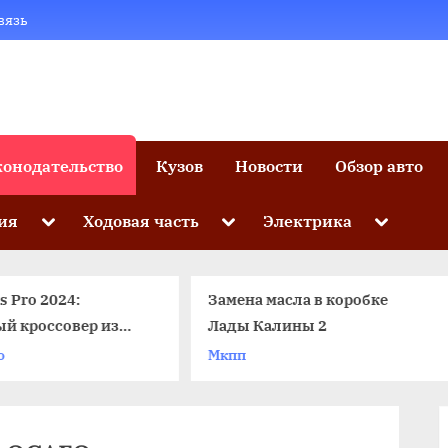
вязь
конодательство
Кузов
Новости
Обзор авто
Toggle
Toggle
Toggle
ия
Ходовая часть
Электрика
sub-
sub-
sub-
menu
menu
menu
Замена масла в коробке
Какая компрессия д
Лады Калины 2
быть в двигателе и ка
проверить?
Мкпп
Бензиновый двигатель