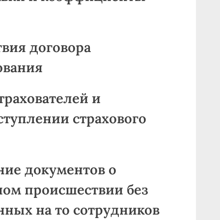
твия договора
ования
страхователей и
ступлении страхового
ение документов о
ом происшествии без
нных на то сотрудников