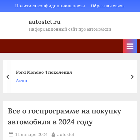
Skip
Политика конфиденциальности
Обратная связь
to
autostet.ru
content
Информационный сайт про автомобили
Как «Москвич» возрождает
летней историей
пред
да
Бензиновый двигатель
Все о госпрограмме на покупку
автомобиля в 2024 году
Posted
By
11 января 2024
autostet