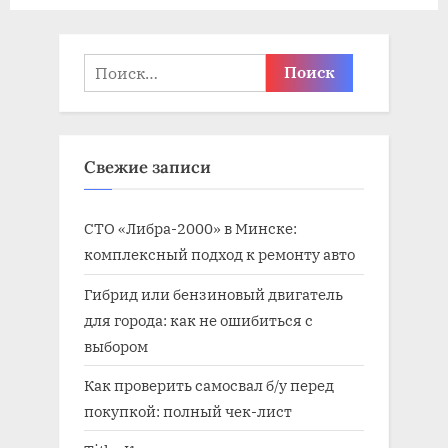
а
з
п
а
и
п
Найти:
с
и
ь
с
:
ь
Свежие записи
:
СТО «Либра-2000» в Минске:
комплексный подход к ремонту авто
Гибрид или бензиновый двигатель
для города: как не ошибиться с
выбором
Как проверить самосвал б/у перед
покупкой: полный чек-лист