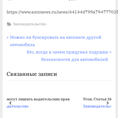
https://www.autonews.ru/news/64144d799a79477702
Законодательство
Навигация
П
Можно ли буксировать на автомате другой
р
автомобиль
по
е
С
Кто, когда и зачем придумал подушки
записям
д
л
безопасности для автомобилей
ы
е
Связанные записи
д
д
у
у
щ
ю
а
щ
ав
Угон. Статья 166 УК РФ. Отличие угона от кражи
я
а
пред
дале
Законодательство
з
я