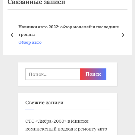
Связанные записи
ы
е
д
д
у
у
Новинки авто 2022: обзор моделей и последние
щ
ю
тренды
а
щ
пред
дале
Обзор авто
я
а
з
я
а
з
п
а
Найти:
и
п
с
и
ь
с
Свежие записи
:
ь
:
СТО «Либра-2000» в Минске:
комплексный подход к ремонту авто