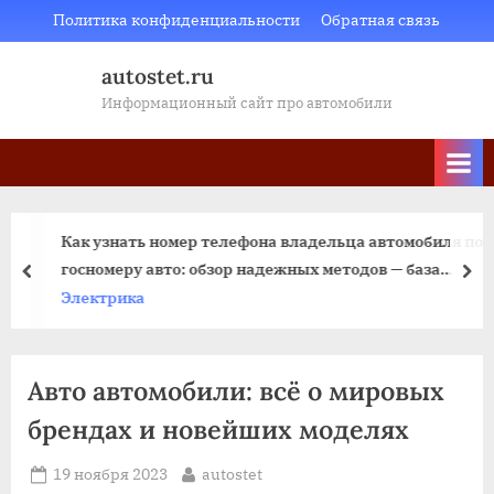
Skip
Политика конфиденциальности
Обратная связь
to
autostet.ru
content
Информационный сайт про автомобили
Как узнать номер телефона владельца автомобиля по
госномеру авто: обзор надежных методов — база
пред
да
ГИБДД, онлайн-сервисы, боты в Telegram, мобильные
Электрика
приложения
Авто автомобили: всё о мировых
брендах и новейших моделях
Posted
By
19 ноября 2023
autostet