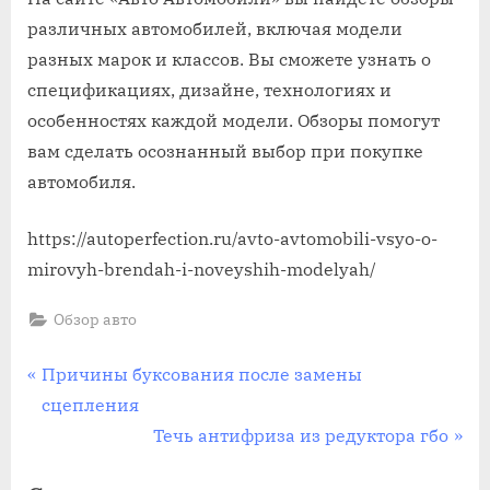
различных автомобилей, включая модели
разных марок и классов. Вы сможете узнать о
спецификациях, дизайне, технологиях и
особенностях каждой модели. Обзоры помогут
вам сделать осознанный выбор при покупке
автомобиля.
https://autoperfection.ru/avto-avtomobili-vsyo-o-
mirovyh-brendah-i-noveyshih-modelyah/
Обзор авто
Навигация
П
Причины буксования после замены
р
сцепления
по
е
С
Течь антифриза из редуктора гбо
записям
д
л