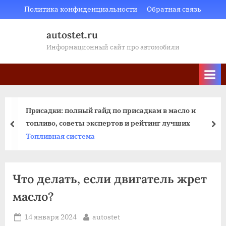
Skip
Политика конфиденциальности
Обратная связь
to
autostet.ru
content
Информационный сайт про автомобили
Присадки: полный гайд по присадкам в масло и
топливо, советы экспертов и рейтинг лучших
пред
да
Топливная система
Что делать, если двигатель жрет
масло?
Posted
By
14 января 2024
autostet