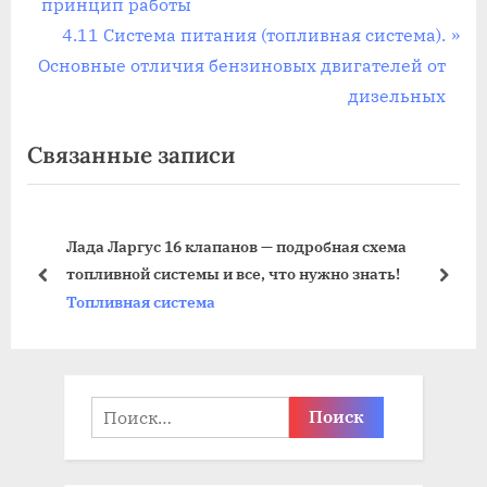
р
принцип работы
по
е
С
4.11 Система питания (топливная система).
записям
д
л
Основные отличия бензиновых двигателей от
ы
е
дизельных
д
д
Связанные записи
у
у
щ
ю
а
щ
Лада Ларгус 16 клапанов — подробная схема
я
а
топливной системы и все, что нужно знать!
з
я
пред
дале
Топливная система
а
з
п
а
и
п
с
и
Найти:
ь
с
:
ь