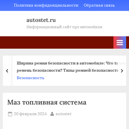
Skip
Политика конфиденциальности
Обратная связь
to
autostet.ru
content
Информационный сайт про автомобили
Ширина ремня безопасности в автомобиле: Что такое
ремень безопасности? Типы ремней безопасности
пред
да
Безопасность
Маз топливная система
Posted
By
20 февраля 2024
autostet
on